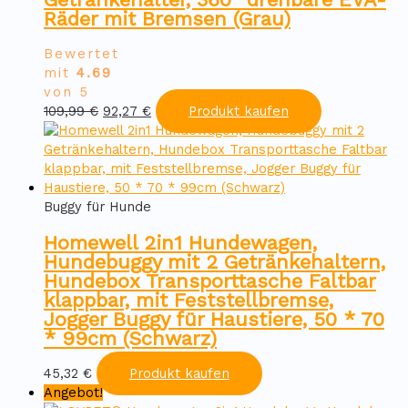
Räder mit Bremsen (Grau)
Bewertet
mit
4.69
von 5
Ursprünglicher
Aktueller
109,99
€
92,27
€
Produkt kaufen
Preis
Preis
war:
ist:
109,99 €
92,27 €.
Buggy für Hunde
Homewell 2in1 Hundewagen,
Hundebuggy mit 2 Getränkehaltern,
Hundebox Transporttasche Faltbar
klappbar, mit Feststellbremse,
Jogger Buggy für Haustiere, 50 * 70
* 99cm (Schwarz)
45,32
€
Produkt kaufen
Angebot!