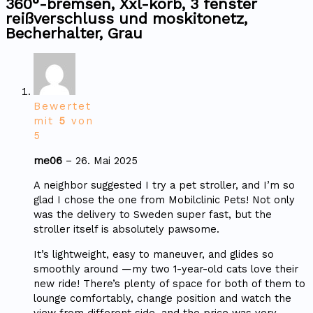
360°-bremsen, Xxl-korb, 3 fenster
reißverschluss und moskitonetz,
Becherhalter, Grau
Bewertet
mit
5
von
5
me06
–
26. Mai 2025
A neighbor suggested I try a pet stroller, and I’m so
glad I chose the one from Mobilclinic Pets! Not only
was the delivery to Sweden super fast, but the
stroller itself is absolutely pawsome.
It’s lightweight, easy to maneuver, and glides so
smoothly around —my two 1-year-old cats love their
new ride! There’s plenty of space for both of them to
lounge comfortably, change position and watch the
view from different side, and the price was very