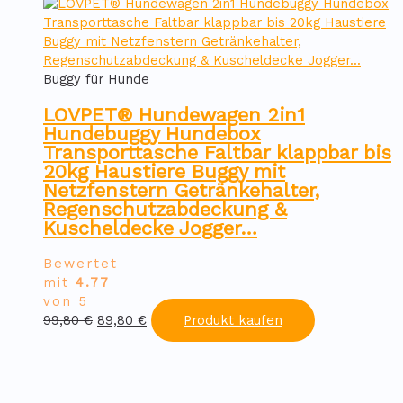
Buggy für Hunde
LOVPET® Hundewagen 2in1
Hundebuggy Hundebox
Transporttasche Faltbar klappbar bis
20kg Haustiere Buggy mit
Netzfenstern Getränkehalter,
Regenschutzabdeckung &
Kuscheldecke Jogger…
Bewertet
mit
4.77
von 5
Ursprünglicher
Aktueller
99,80
€
89,80
€
Produkt kaufen
Preis
Preis
war:
ist:
99,80 €
89,80 €.